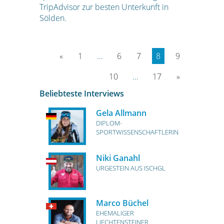
TripAdvisor zur besten Unterkunft in
Sölden.
«
1
…
6
7
8
9
10
…
17
»
Beliebteste Interviews
Gela Allmann
DIPLOM-
SPORTWISSENSCHAFTLERIN
Niki Ganahl
URGESTEIN AUS ISCHGL
Marco Büchel
EHEMALIGER
LIECHTENSTEINER