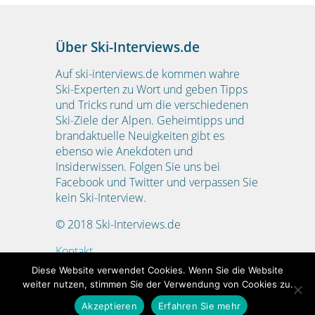
Über Ski-Interviews.de
Auf ski-interviews.de kommen wahre
Ski-Experten zu Wort und geben Tipps
und Tricks rund um die verschiedenen
Ski-Ziele der Alpen. Geheimtipps und
brandaktuelle Neuigkeiten gibt es
ebenso wie Anekdoten und
Insiderwissen. Folgen Sie uns bei
Facebook und Twitter und verpassen Sie
kein Ski-Interview.
© 2018 Ski-Interviews.de
Kontakt
Impressum
Diese Website verwendet Cookies. Wenn Sie die Website
Datenschutzerklärung
weiter nutzen, stimmen Sie der Verwendung von Cookies zu.
Akzeptieren
Erfahren Sie mehr