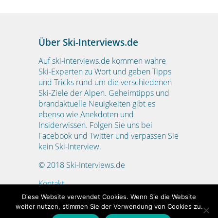
Über Ski-Interviews.de
Auf ski-interviews.de kommen wahre
Ski-Experten zu Wort und geben Tipps
und Tricks rund um die verschiedenen
Ski-Ziele der Alpen. Geheimtipps und
brandaktuelle Neuigkeiten gibt es
ebenso wie Anekdoten und
Insiderwissen. Folgen Sie uns bei
Facebook und Twitter und verpassen Sie
kein Ski-Interview.
© 2018 Ski-Interviews.de
Kontakt
Impressum
Diese Website verwendet Cookies. Wenn Sie die Website
Datenschutzerklärung
weiter nutzen, stimmen Sie der Verwendung von Cookies zu.