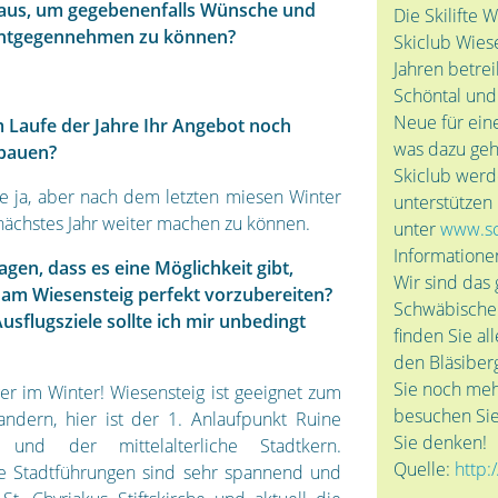
 aus, um gegebenenfalls Wünsche und
Die Skilifte 
entgegennehmen zu können?
Skiclub Wies
Jahren betrei
Schöntal und 
Neue für eine
m Laufe der Jahre Ihr Angebot noch
was dazu geh
ubauen?
Skiclub werd
 ja, aber nach dem letzten miesen Winter
unterstützen
 nächstes Jahr weiter machen zu können.
unter
www.sc
Informatione
gen, dass es eine Möglichkeit gibt,
Wir sind das 
 am Wiesensteig perfekt vorzubereiten?
Schwäbischen
usflugsziele sollte ich mir unbedingt
finden Sie al
den Bläsiberg
Sie noch meh
ger im Winter! Wiesensteig ist geeignet zum
besuchen Sie 
ndern, hier ist der 1. Anlaufpunkt Ruine
Sie denken!
n und der mittelalterliche Stadtkern.
Quelle:
http:
che Stadtführungen sind sehr spannend und