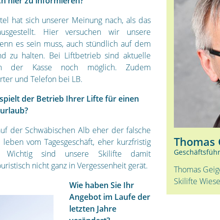
h hier zu informieren?
tel hat sich unserer Meinung nach, als das
ausgestellt. Hier versuchen wir unsere
nn es sein muss, auch stündlich auf dem
nd zu halten. Bei Liftbetrieb sind aktuelle
n der Kasse noch möglich. Zudem
ter und Telefon bei LB.
spielt der Betrieb Ihrer Lifte für einen
iurlaub?
 auf der Schwäbischen Alb eher der falsche
Thomas 
 leben vom Tagesgeschäft, eher kurzfristig
Geschäftsführ
. Wichtig sind unsere Skilifte damit
uristisch nicht ganz in Vergessenheit gerät.
Thomas Geige
Skilifte Wiese
Wie haben Sie Ihr
Angebot im Laufe der
letzten Jahre