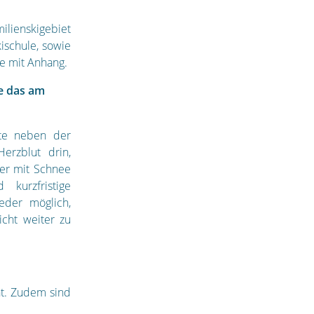
lienskigebiet
ischule, sowie
le mit Anhang.
ie das am
fte neben der
Herzblut drin,
er mit Schnee
 kurzfristige
eder möglich,
icht weiter zu
ht. Zudem sind