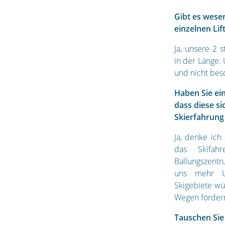
Gibt es wese
einzelnen Lif
Ja, unsere 2 s
in der Länge. 
und nicht beso
Haben Sie ei
dass diese s
Skierfahrung
Ja, denke ich
das Skifah
Ballungszentr
uns mehr Un
Skigebiete w
Wegen fördern
Tauschen Sie 