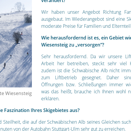
verändert?
Wir haben unser Angebot Richtung Fami
ausgebaut. Im Wiederangebot sind eine Sk
moderate Preise für Familien und Elterntei
Wie herausfordernd ist es, ein Gebiet w
Wiesensteig zu „versorgen“?
Sehr herausfordernd. Da wir unsere Li
Arbeit her betreiben, steckt sehr viel 
zudem ist die Schwäbische Alb nicht imm
zum Liftbetrieb gesegnet. Daher sind
Öffnungen bzw. Schließungen immer wi
was das heißt, brauche ich Ihnen wohl n
fte Wiesensteig
erklären.
e Faszination Ihres Skigebietes aus?
 Steilheit, die auf der Schwäbischen Alb seines Gleichen suc
inuten von der Autobahn Stuttgart-Ulm sehr gut zu erreichen.