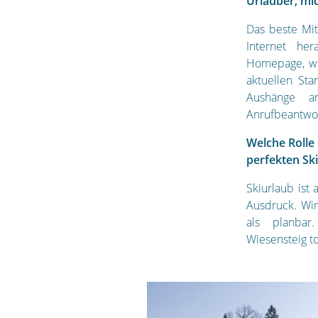
Urlauber, mic
Das beste Mit
Internet her
Homepage, we
aktuellen Sta
Aushänge a
Anrufbeantwor
Welche Rolle 
perfekten Sk
Skiurlaub ist
Ausdruck. Wir
als planbar
Wiesensteig to