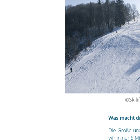
©Skili
Was macht di
Die Größe und
wir in nur 5 M