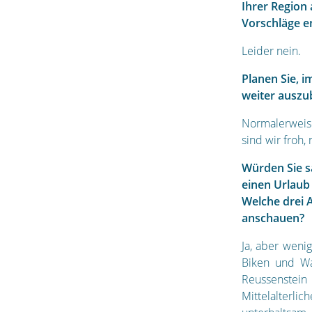
Ihrer Region
Vorschläge 
Leider nein.
Planen Sie, i
weiter ausz
Normalerweise
sind wir froh,
Würden Sie sa
einen Urlaub
Welche drei A
anschauen?
Ja, aber weni
Biken und Wa
Reussenstei
Mittelalterli