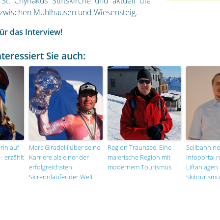
 St. Chyriakus Stiftskirche und aktuell die
 zwischen Mühlhausen und Wiesensteig.
ür das Interview!
nteressiert Sie auch:
rin auf
Marc Giradelli über seine
Region Traunsee: Eine
Seilbahn.ne
 erzählt
Karriere als einer der
malerische Region mit
Infoportal 
erfolgreichsten
modernem Tourismus
Liftanlagen
Skirennläufer der Welt
Skitourismu