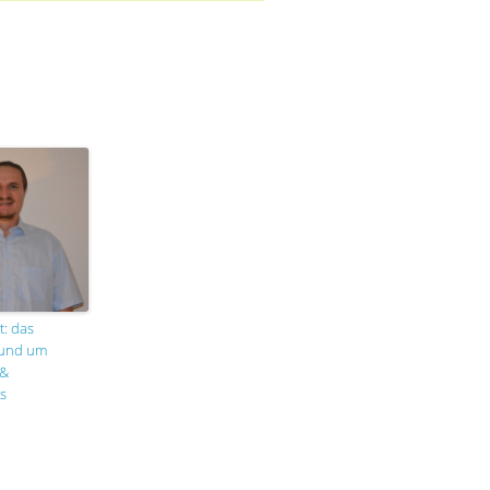
t: das
rund um
 &
s