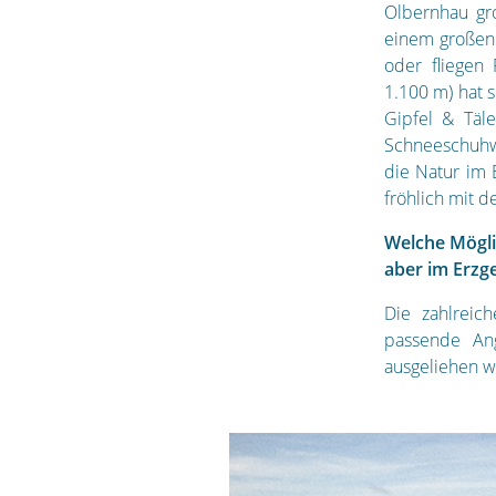
Olbernhau gr
einem großen 
oder fliegen
1.100 m) hat 
Gipfel & Täl
Schneeschuhw
die Natur im 
fröhlich mit d
Welche Mögli
aber im Erzg
Die zahlreic
passende An
ausgeliehen 