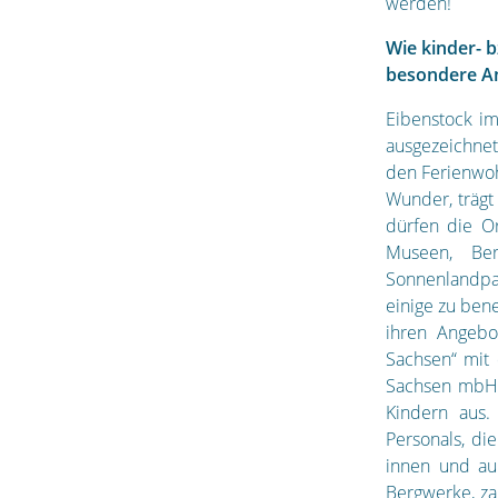
werden!
Wie kinder- b
besondere An
Eibenstock im
ausgezeichnet
den Ferienwo
Wunder, trägt
dürfen die Or
Museen, Ber
Sonnenlandpar
einige zu ben
ihren Angebo
Sachsen“ mit 
Sachsen mbH v
Kindern aus.
Personals, di
innen und auß
Bergwerke, za