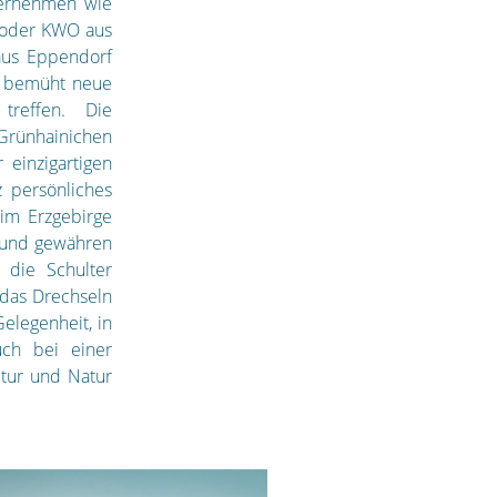
ternehmen wie
 oder KWO aus
aus Eppendorf
ig bemüht neue
reffen. Die
Grünhainichen
einzigartigen
 persönliches
 im Erzgebirge
 und gewähren
 die Schulter
 das Drechseln
elegenheit, in
uch bei einer
tur und Natur