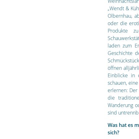
Weihnachtsla
„Wendt & Küh
Olbernhau, a
oder die erot
Produkte z
Schauwerkstä
laden zum En
Geschichte d
Schmückstück 
öffnen alljä
Einblicke in
schauen, eine
erlernen: Der
die traditio
Wanderung od
sind untrennb
Was hat es m
sich?