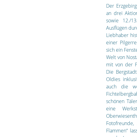
Der Erzgebir
an drei Aktio
sowie 12./1
Ausflügen dur
Liebhaber his
einer Pilger
sich ein Fenst
Welt von Nosta
mit von der Pa
Die Bergstad
Oldies inklus
auch die we
Fichtelbergb
schönen Täler
eine Werks
Oberwiesenth
Fotofreunde, 
Flammen“ las