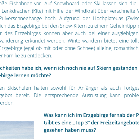
oße Eisbahnen vor. Auf Snowboard oder Ski lassen sich die 
Lenkdrachen (Kite) mit Hilfe der Windkraft über verschneite 
 Pulverschneehänge hoch. Aufgrund der Hochplateuas (Zwi
sich das Erzgebirge bei den Snow-Kitern zu einem Geheimtipp e
er des Erzgebirges können aber auch bei einer ausgiebigen
anderung erkundet werden. Winterwandern bietet eine tolle
Erzgebirge (egal ob mit oder ohne Schnee) alleine, romantisch
er Familie zu entdecken.
chkeiten habe ich, wenn ich noch nie auf Skiern gestanden 
ebirge lernen möchte?
hen Skischulen halten sowohl für Anfänger als auch Fortges
gebot bereit. Die entsprechende Ausrüstung kann proble
werden.
Was kann ich im Erzgebirge fernab der P
Gibt es eine „Top 3“ der Freizeitangebote
gesehen haben muss?