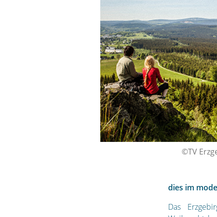
©TV Erzg
dies im mod
Das Erzgebir