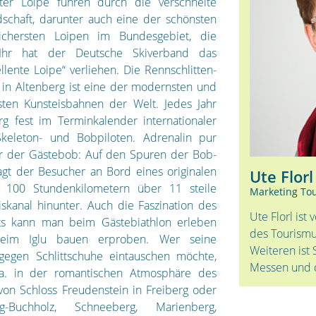
ter Loipe führen durch die verschneite
dschaft, darunter auch eine der schönsten
ichersten Loipen im Bundesgebiet, die
Ihr hat der Deutsche Skiverband das
llente Loipe“ verliehen. Die Rennschlitten-
in Altenberg ist eine der modernsten und
sten Kunsteisbahnen der Welt. Jedes Jahr
rg fest im Terminkalender internationaler
Skeleton- und Bobpiloten. Adrenalin pur
er der Gästebob: Auf den Spuren der Bob-
agt der Besucher an Bord eines originalen
Ute Florl
 100 Stundenkilometern über 11 steile
Marketing Tou
skanal hinunter. Auch die Faszination des
Ute Florl ist
rts kann man beim Gästebiathlon erleben
des Tourismu
eim Iglu bauen erproben. Wer seine
Weiteren ist 
 gegen Schlittschuhe eintauschen möchte,
Messen und d
.a. in der romantischen Atmosphäre des
von Schloss Freudenstein in Freiberg oder
-Buchholz, Schneeberg, Marienberg,