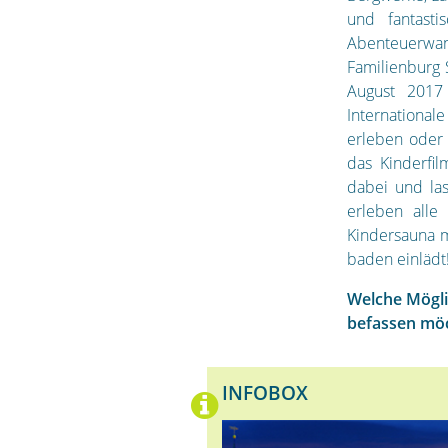
und fantasti
Abenteuerwa
Familienburg 
August 2017 
International
erleben oder 
das Kinderfil
dabei und la
erleben alle
Kindersauna 
baden einlädt
Welche Mögli
befassen mö
INFOBOX