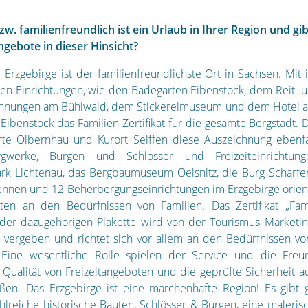
zw. familienfreundlich ist ein Urlaub in Ihrer Region und gib
gebote in dieser Hinsicht?
 Erzgebirge ist der familienfreundlichste Ort in Sachsen. Mit 
en Einrichtungen, wie den Badegärten Eibenstock, dem Reit- u
hnungen am Bühlwald, dem Stickereimuseum und dem Hotel a
 Eibenstock das Familien-Zertifikat für die gesamte Bergstadt. 
te Olbernhau und Kurort Seiffen diese Auszeichnung ebenfa
gwerke, Burgen und Schlösser und Freizeiteinrichtun
k Lichtenau, das Bergbaumuseum Oelsnitz, die Burg Scharfe
ennen und 12 Beherbergungseinrichtungen im Erzgebirge orient
ten an den Bedürfnissen von Familien. Das Zertifikat „Fami
der dazugehörigen Plakette wird von der Tourismus Marketin
ergeben und richtet sich vor allem an den Bedürfnissen vo
 Eine wesentliche Rolle spielen der Service und die Freun
e Qualität von Freizeitangeboten und die geprüfte Sicherheit au
en. Das Erzgebirge ist eine märchenhafte Region! Es gibt 
hlreiche historische Bauten, Schlösser & Burgen, eine maleris