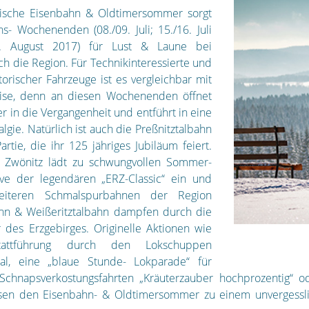
gische Eisenbahn & Oldtimersommer sorgt
ns- Wochenenden (08./09. Juli; 15./16. Juli
3. August 2017) für Lust & Laune bei
ch die Region. Für Technikinteressierte und
torischer Fahrzeuge ist es vergleichbar mit
reise, denn an diesen Wochenenden öffnet
er in die Vergangenheit und entführt in eine
lgie. Natürlich ist auch die Preßnitztalbahn
rtie, die ihr 125 jähriges Jubiläum feiert.
t Zwönitz lädt zu schwungvollen Sommer-
ive der legendären „ERZ-Classic“ ein und
iteren Schmalspurbahnen der Region
ahn & Weißeritztalbahn dampfen durch die
 des Erzgebirges. Originelle Aktionen wie
tattführung durch den Lokschuppen
al, eine „blaue Stunde- Lokparade“ für
Schnapsverkostungsfahrten „Kräuterzauber hochprozentig“ o
sen den Eisenbahn- & Oldtimersommer zu einem unvergessli