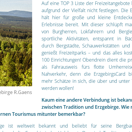
Auf eine TOP 3 Liste der Freizeitangebote
aufgrund der Vielfalt nicht festlegen. Die
hält hier für große und kleine Entdec
Erlebnisse bereit. Mit dieser schlüpft ma
von Burgherren, Lokfahrern und Bergle
sportliche Aktivitäten, entspannt in Bä
durch Bergstädte, Schauwerkstätten un
genießt Freizeitparks – und das alles kos
100 Einrichtungen! Obendrein dient die pr
als Fahrausweis fürs flotte Umherre
Nahverkehr, denn die ErzgebirgsCard bi
mehr Schätze in sich, die über und unter
werden wollen!
ebirge R.Gaens
Kaum eine andere Verbindung ist bekann
zwischen Tradition und Erzgebirge. Wie 
ernen Tourismus mitunter bemerkbar?
ge ist weltweit bekannt und beliebt für seine Bergbaut