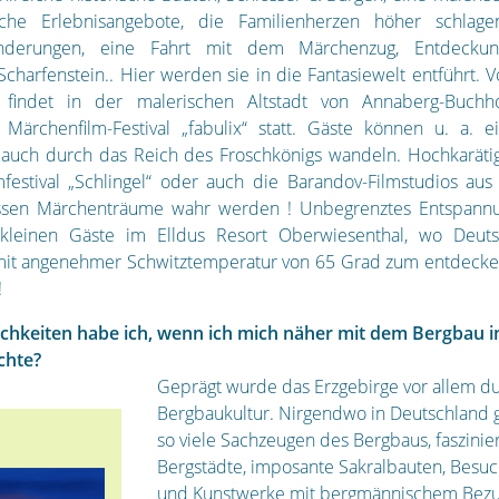
sche Erlebnisangebote, die Familienherzen höher schlag
nderungen, eine Fahrt mit dem Märchenzug, Entdecku
Scharfenstein.. Hier werden sie in die Fantasiewelt entführt. V
findet in der malerischen Altstadt von Annaberg-Buchh
e Märchenfilm-Festival „fabulix“ statt. Gäste können u. a. 
auch durch das Reich des Froschkönigs wandeln. Hochkaräti
mfestival „Schlingel“ oder auch die Barandov-Filmstudios aus
ssen Märchenträume wahr werden ! Unbegrenztes Entspann
 kleinen Gäste im Elldus Resort Oberwiesenthal, wo Deuts
mit angenehmer Schwitztemperatur von 65 Grad zum entdecken
!
chkeiten habe ich, wenn ich mich näher mit dem Bergbau i
chte?
Geprägt wurde das Erzgebirge vor allem du
Bergbaukultur. Nirgendwo in Deutschland g
so viele Sachzeugen des Bergbaus, faszini
Bergstädte, imposante Sakralbauten, Bes
und Kunstwerke mit bergmännischem Bezu