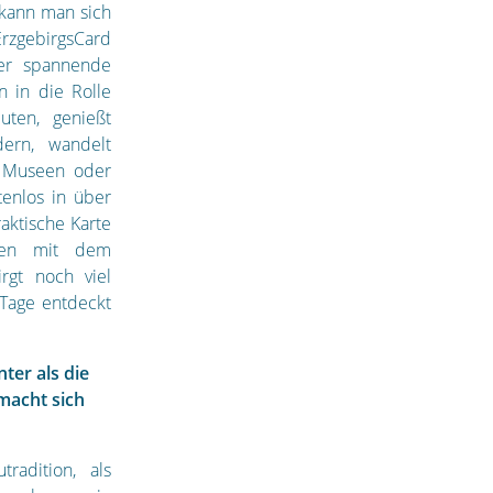
 kann man sich
 ErzgebirgsCard
ker spannende
n in die Rolle
uten, genießt
dern, wandelt
d Museen oder
tenlos in über
aktische Karte
isen mit dem
rgt noch viel
 Tage entdeckt
ter als die
macht sich
radition, als