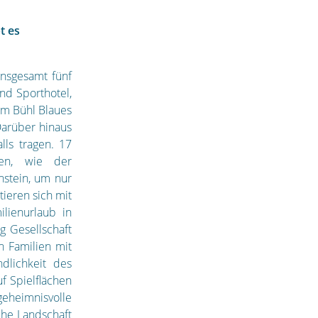
t es
insgesamt fünf
nd Sporthotel,
m Bühl Blaues
Darüber hinaus
lls tragen. 17
gen, wie der
nstein, um nur
ieren sich mit
lienurlaub in
g Gesellschaft
n Familien mit
dlichkeit des
f Spielflächen
geheimnisvolle
che Landschaft