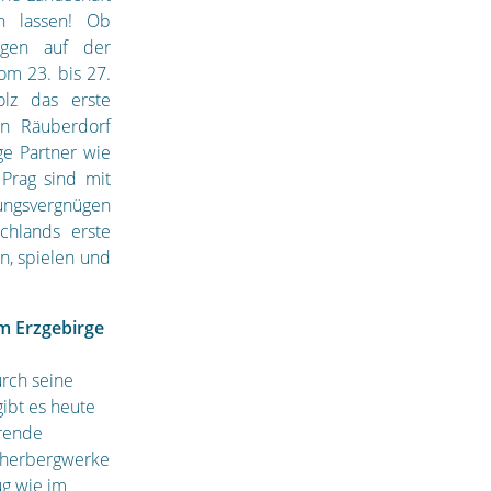
en lassen! Ob
ngen auf der
om 23. bis 27.
olz das erste
ein Räuberdorf
ge Partner wie
 Prag sind mit
ungsvergnügen
chlands erste
, spielen und
m Erzgebirge
rch seine
ibt es heute
erende
ucherbergwerke
g wie im