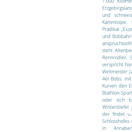
1.000 Kilome
Erzgebirgslan
und schnees
Kammloipe. 
Prädikat „Exze
und Bobbahn 
anspruchsvoll
steht Altenbe
Rennrodler, 
verspricht hi
Weltmeister j
4er-Bobs mit
Kurven den Ei
Biathlon-Spo
oder sich b
Winterstiefel
der findet u
Schlosshofes 
in Annaberg