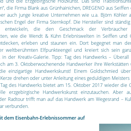
nd und die Erzgebirgische Holzkunst. Das sind Traditionsun
n“, die Firma Blank aus Grünhainichen, DREGENO aus Seiffen
ber auch junge kreative Unternehmen wie u.a. Björn Köhler 
ischen Engel der Firma Sternkopf. Die Hersteller sind ständ
u entwickeln, die den Geschmack der Verbraucher t
tten, wie die Wendt & Kühn Erlebniswelten in Seiffen und 
tdecken, erleben und staunen ein. Dort begegnet man der 
er weltberühmten Elfpunkteengel und kreiert sich sein ganz
in der Kreativ-Galerie. Tipp: Tag des Handwerks – Überall
hrlich am 3. Oktoberwochenende Handwerker ihre Werkstätten
 die einzigartige Handwerkskunst! Einem Goldschmied über
 Kerze drehen oder unter Anleitung eines geduldigen Meisters
 Tag des Handwerks bietet am 15. Oktober 2017 wieder die G
nelle erzgebirgische Handwerkskunst einzutauchen. Aber a
er Radtour trifft man auf das Handwerk am Wegesrand – Kul
ar verbunden.
it dem Eisenbahn-Erlebnissommer auf