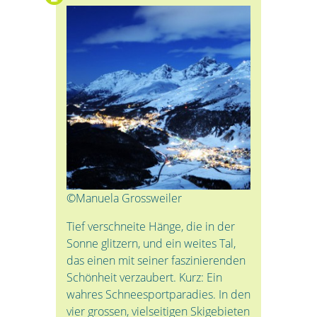
©Manuela Grossweiler
Tief verschneite Hänge, die in der
Sonne glitzern, und ein weites Tal,
das einen mit seiner faszinierenden
Schönheit verzaubert. Kurz: Ein
wahres Schneesportparadies. In den
vier grossen, vielseitigen Skigebieten